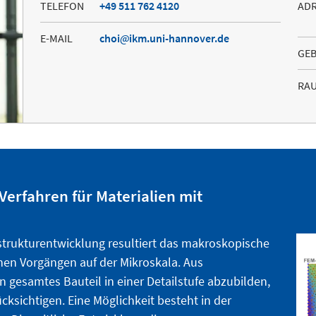
TELEFON
+49 511 762 4120
AD
E-MAIL
choi
ikm.uni-hannover.de
GE
RA
erfahren für Materialien mit
ostrukturentwicklung resultiert das makroskopische
chen Vorgängen auf der Mikroskala. Aus
n gesamtes Bauteil in einer Detailstufe abzubilden,
ücksichtigen. Eine Möglichkeit besteht in der