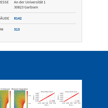
RESSE
An der Universität 1
30823 Garbsen
BÄUDE
8142
UM
313