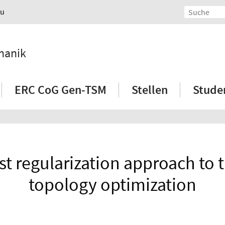
au
hanik
ERC CoG Gen-TSM
Stellen
Stude
ast regularization approach t
topology optimization