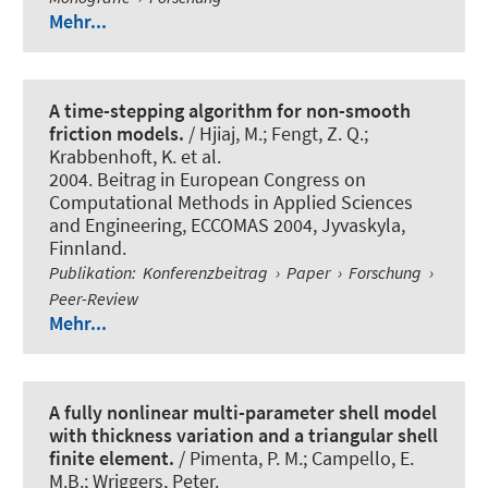
Mehr...
A time-stepping algorithm for non-smooth
friction models.
/ Hjiaj, M.; Fengt, Z. Q.;
Krabbenhoft, K. et al.
2004. Beitrag in European Congress on
Computational Methods in Applied Sciences
and Engineering, ECCOMAS 2004, Jyvaskyla,
Finnland.
Publikation
:
Konferenzbeitrag
›
Paper
›
Forschung
›
Peer-Review
Mehr...
A fully nonlinear multi-parameter shell model
with thickness variation and a triangular shell
finite element.
/ Pimenta, P. M.; Campello, E.
M.B.
; Wriggers, Peter
.