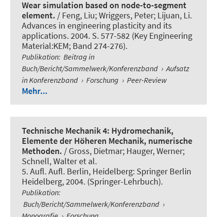
Wear simulation based on node-to-segment
element.
/ Feng, Liu
; Wriggers, Peter
; Lijuan, Li.
Advances in engineering plasticity and its
applications. 2004. S. 577-582 (Key Engineering
Material:KEM; Band 274-276).
Publikation
:
Beitrag in
Buch/Bericht/Sammelwerk/Konferenzband
›
Aufsatz
in Konferenzband
›
Forschung
›
Peer-Review
Mehr...
Technische Mechanik 4: Hydromechanik,
Elemente der Höheren Mechanik, numerische
Methoden.
/ Gross, Dietmar; Hauger, Werner;
Schnell, Walter et al.
5. Aufl. Aufl. Berlin, Heidelberg: Springer Berlin
Heidelberg, 2004. (Springer-Lehrbuch).
Publikation
:
Buch/Bericht/Sammelwerk/Konferenzband
›
Monografie
›
Forschung