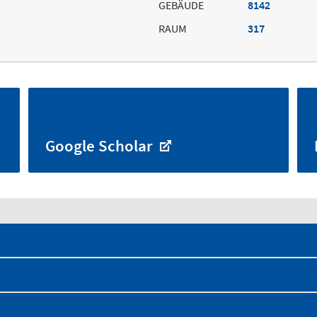
GEBÄUDE
8142
RAUM
317
Google Scholar