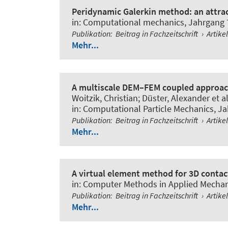
Peridynamic Galerkin method: an attract
in:
Computational mechanics
, Jahrgang 
Publikation
:
Beitrag in Fachzeitschrift
›
Artike
Mehr...
A multiscale DEM–FEM coupled approach 
Woitzik, Christian; Düster, Alexander et al
in:
Computational Particle Mechanics
, J
Publikation
:
Beitrag in Fachzeitschrift
›
Artike
Mehr...
A virtual element method for 3D conta
in:
Computer Methods in Applied Mechan
Publikation
:
Beitrag in Fachzeitschrift
›
Artike
Mehr...