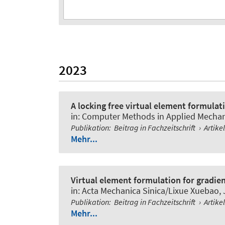
2023
A locking free virtual element formula
in:
Computer Methods in Applied Mechan
Publikation
:
Beitrag in Fachzeitschrift
›
Artike
Mehr...
Virtual element formulation for gradient
in:
Acta Mechanica Sinica/Lixue Xuebao
,
Publikation
:
Beitrag in Fachzeitschrift
›
Artike
Mehr...