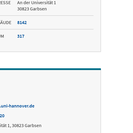
RESSE
An der Universität 1
30823 Garbsen
BÄUDE
8142
UM
317
.uni-hannover.de
220
ität 1, 30823 Garbsen