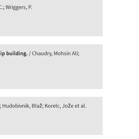
C.
; Wriggers, P.
ip building.
/ Chaudry, Mohsin Ali;
 Hudobivnik, Blaž; Korelc, Jože et al.