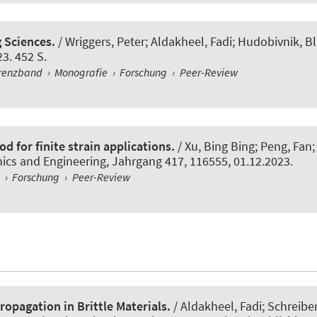
 Sciences.
/
Wriggers, Peter
; Aldakheel, Fadi; Hudobivnik, Bl
3. 452 S.
renzband
›
Monografie
›
Forschung
›
Peer-Review
d for finite strain applications.
/ Xu, Bing Bing; Peng, Fan
ics and Engineering
, Jahrgang 417, 116555, 01.12.2023.
l
›
Forschung
›
Peer-Review
ropagation in Brittle Materials.
/ Aldakheel, Fadi; Schreiber,