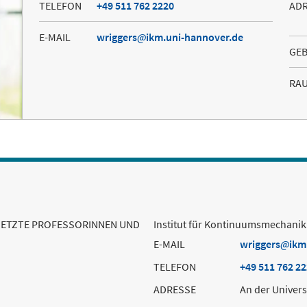
TELEFON
+49 511 762 2220
AD
E-MAIL
wriggers
ikm.uni-hannover.de
GE
RA
RSETZTE PROFESSORINNEN UND
Institut für Kontinuumsmechanik
E-MAIL
wriggers
ikm
TELEFON
+49 511 762 2
ADRESSE
An der Univers