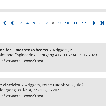
3
4
5
6
7
8
9
10
11
12
tion for Timoshenko beams.
/
Wriggers, P.
ics and Engineering
, Jahrgang 417, 116234, 15.12.2023.
l
›
Forschung
›
Peer-Review
 elasticity.
/
Wriggers, Peter
; Hudobivnik, Blaž.
 Jahrgang 39, Nr. 4, 722306, 06.2023.
l
›
Forschung
›
Peer-Review