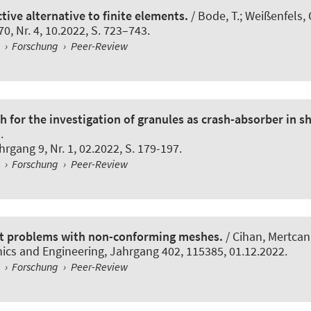
ive alternative to finite elements.
/
Bode, T.
; Weißenfels, 
70, Nr. 4, 10.2022, S. 723–743.
l
›
Forschung
›
Peer-Review
for the investigation of granules as crash-absorber in sh
.
ahrgang 9, Nr. 1, 02.2022, S. 179-197.
l
›
Forschung
›
Peer-Review
ct problems with non-conforming meshes.
/ Cihan, Mertcan;
ics and Engineering
, Jahrgang 402, 115385, 01.12.2022.
l
›
Forschung
›
Peer-Review