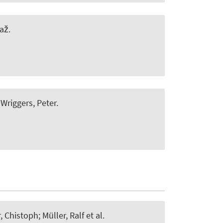
až.
; Wriggers, Peter
.
 Chistoph; Müller, Ralf et al.