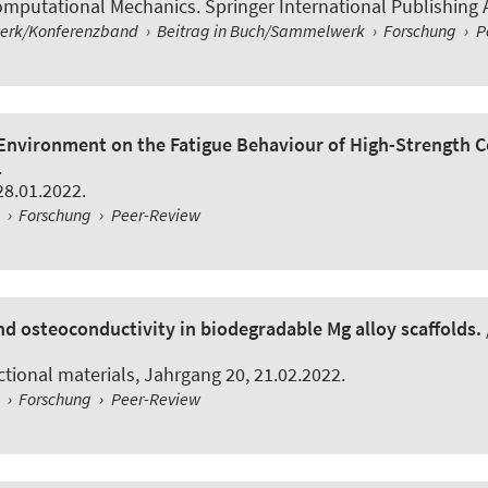
putational Mechanics. Springer International Publishing AG
werk/Konferenzband
›
Beitrag in Buch/Sammelwerk
›
Forschung
›
P
 Environment on the Fatigue Behaviour of High-Strength C
.
 28.01.2022.
l
›
Forschung
›
Peer-Review
and osteoconductivity in biodegradable Mg alloy scaffolds.
ctional materials
, Jahrgang 20, 21.02.2022.
l
›
Forschung
›
Peer-Review